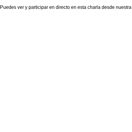
Puedes ver y participar en directo en esta charla desde nuestr
Contacto
Dirección: C/ Arrieta 5 bajo
31002 Pamplona (Navarra)
Mail: ctaupamplona@gmail.com