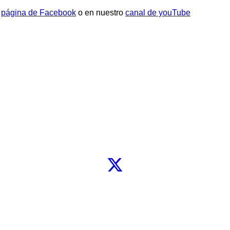
a
página de Facebook
o en nuestro
canal de youTube
Síguenos
Facebook
X
Instagram