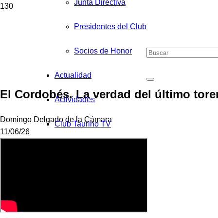
Junta Directiva
Presidentes del Club
Socios de Honor
Actualidad
El Cordobés. La verdad del último tor
Actividades
Domingo Delgado de la Cámara
Club Taurino TV
11/06/26