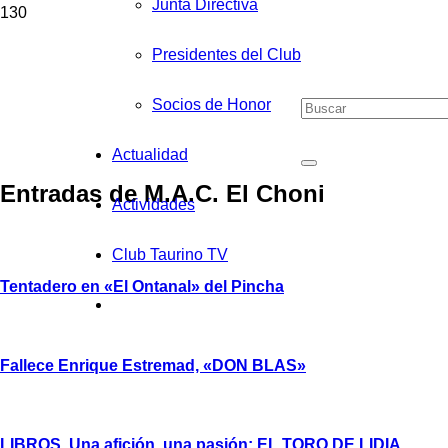
Junta Directiva
Presidentes del Club
Socios de Honor
Actualidad
Entradas de M.A.C. El Choni
Actividades
Club Taurino TV
Tentadero en «El Ontanal» del Pincha
Fallece Enrique Estremad, «DON BLAS»
LIBROS. Una afición, una pasión: EL TORO DE LIDIA