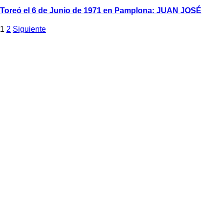
Toreó el 6 de Junio de 1971 en Pamplona: JUAN JOSÉ
1
2
Siguiente
Contacto
Dirección: C/ Arrieta 5 bajo
31002 Pamplona (Navarra)
Mail: ctaupamplona@gmail.com